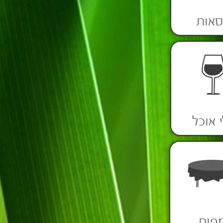
סאות
 אוכל
פות