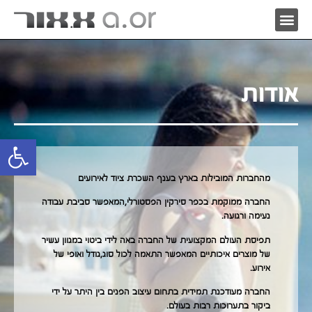
אודות
פתח סרגל 
מהחברות המובילות בארץ בענף השכרת ציוד לאירועים
החברה ממוקמת בכפר סירקין הפסטורלי,המאפשר סביבת עבודה
נעימה ורגועה.
תפיסת העולם המקצועית של החברה באה לידי ביטוי במגוון עשיר
של מוצרים איכותיים המאפשר התאמה לכול סוג,גודל ואופי של
אירוע.
החברה מעודכנת תמידית בתחום עיצוב הפנים בין היתר על ידי
ביקור בתערוכות רבות בעולם.