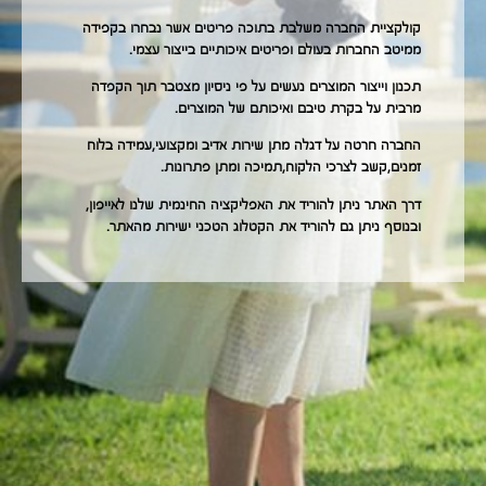
קולקציית החברה משלבת בתוכה פריטים אשר נבחרו בקפידה
ממיטב החברות בעולם ופריטים איכותיים בייצור עצמי.
תכנון וייצור המוצרים נעשים על פי ניסיון מצטבר תוך הקפדה
מרבית על בקרת טיבם ואיכותם של המוצרים.
החברה חרטה על דגלה מתן שירות אדיב ומקצועי,עמידה בלוח
זמנים,קשב לצרכי הלקוח,תמיכה ומתן פתרונות.
דרך האתר ניתן להוריד את האפליקציה החינמית שלנו לאייפון,
ובנוסף ניתן גם להוריד את הקטלוג הטכני ישירות מהאתר.